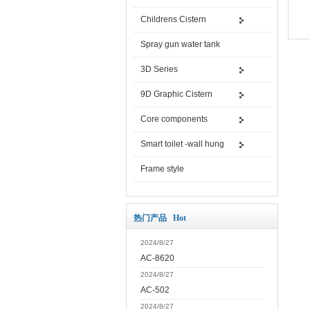
Childrens Cistern
Spray gun water tank
3D Series
9D Graphic Cistern
Core components
Smart toilet -wall hung
Frame style
热门产品 Hot
2024/8/27
AC-8620
2024/8/27
AC-502
2024/8/27