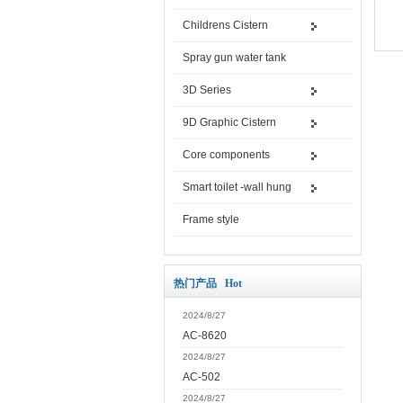
Childrens Cistern
Spray gun water tank
3D Series
9D Graphic Cistern
Core components
Smart toilet -wall hung
Frame style
热门产品 Hot
2024/8/27
AC-8620
2024/8/27
AC-502
2024/8/27