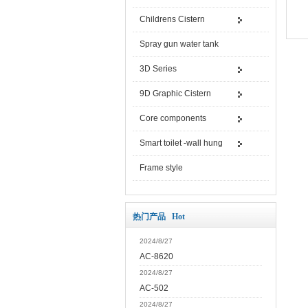
Childrens Cistern
Spray gun water tank
3D Series
9D Graphic Cistern
Core components
Smart toilet -wall hung
Frame style
热门产品 Hot
2024/8/27
AC-8620
2024/8/27
AC-502
2024/8/27