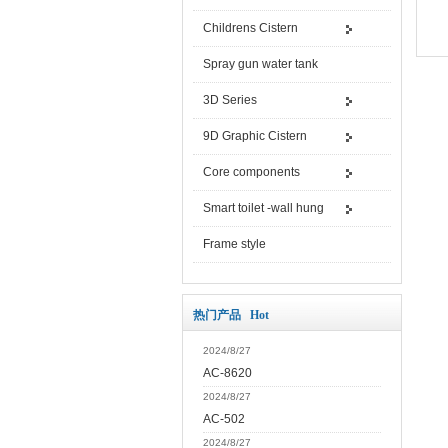
Childrens Cistern
Spray gun water tank
3D Series
9D Graphic Cistern
Core components
Smart toilet -wall hung
Frame style
热门产品 Hot
2024/8/27
AC-8620
2024/8/27
AC-502
2024/8/27